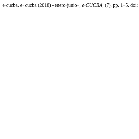
e-cucba, e- cucba (2018) «enero-junio»,
e-CUCBA
, (7), pp. 1–5. do